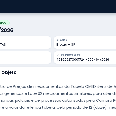
NICO
5/2026
CIDADE
OTAS
Brotas — SP
Nº DO PROCESSO
46362927000172-1-000464/2026
 Objeto
tro de Preços de medicamentos da Tabela CMED itens de A a 
 genéricos e Lote 02 medicamentos similares, para atend
mandas judiciais e de processos autorizados pela Câmara R
e o valor da referida tabela, pelo período de 12 (doze) mes