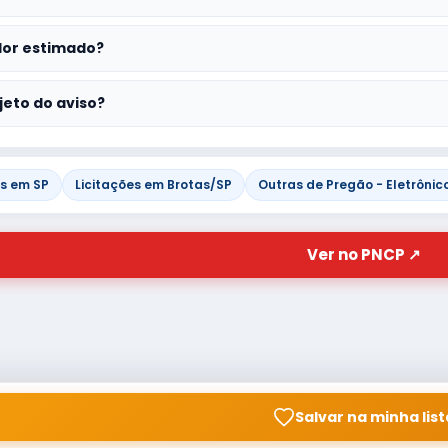
lor estimado?
jeto do aviso?
es em SP
Licitações em Brotas/SP
Outras de Pregão - Eletrônic
Ver no PNCP ↗
Salvar na minha list