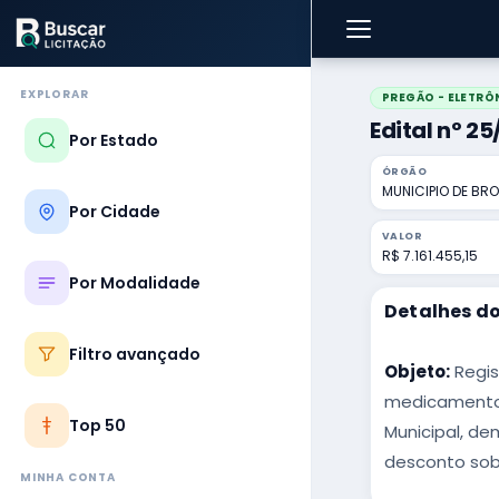
EXPLORAR
PREGÃO - ELETRÔ
Edital nº 2
Por Estado
ÓRGÃO
MUNICIPIO DE BR
Por Cidade
VALOR
R$ 7.161.455,15
Por Modalidade
Detalhes do
Filtro avançado
Objeto:
Regis
medicamentos
Top 50
Municipal, de
desconto sobr
MINHA CONTA