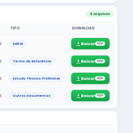
4 arquivos
TIPO
DOWNLOAD
Baixar
6
Edital
PDF
Baixar
6
Termo de Referência
PDF
Baixar
6
Estudo Técnico Preliminar
PDF
Baixar
6
Outros Documentos
PDF