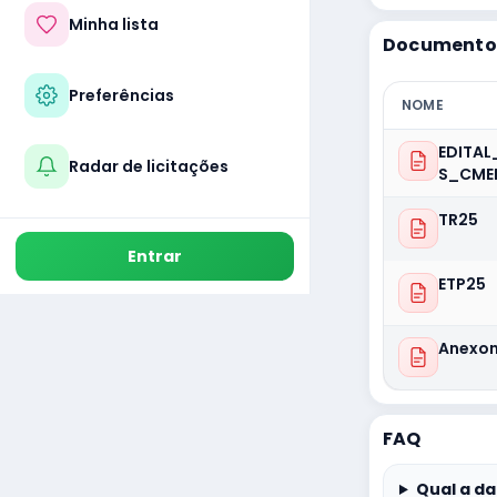
Minha lista
Documentos
Preferências
NOME
EDITA
Radar de licitações
S_CME
TR25
Entrar
ETP25
Anexo
FAQ
Qual a da