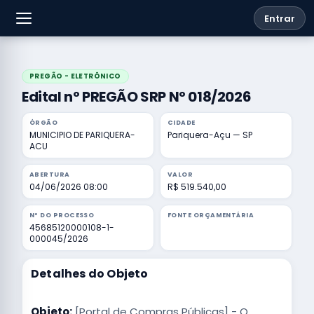
Entrar
PREGÃO - ELETRÔNICO
Edital nº PREGÃO SRP Nº 018/2026
ÓRGÃO
CIDADE
MUNICIPIO DE PARIQUERA-
Pariquera-Açu — SP
ACU
ABERTURA
VALOR
04/06/2026 08:00
R$ 519.540,00
Nº DO PROCESSO
FONTE ORÇAMENTÁRIA
45685120000108-1-
000045/2026
Detalhes do Objeto
Objeto:
[Portal de Compras Públicas] - O