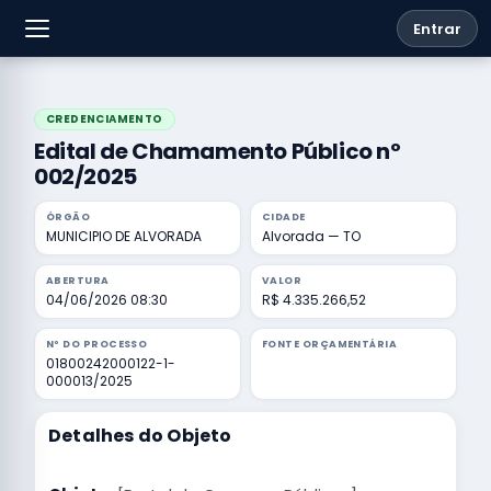
Entrar
CREDENCIAMENTO
Edital de Chamamento Público nº
002/2025
ÓRGÃO
CIDADE
MUNICIPIO DE ALVORADA
Alvorada — TO
ABERTURA
VALOR
04/06/2026 08:30
R$ 4.335.266,52
Nº DO PROCESSO
FONTE ORÇAMENTÁRIA
01800242000122-1-
000013/2025
Detalhes do Objeto