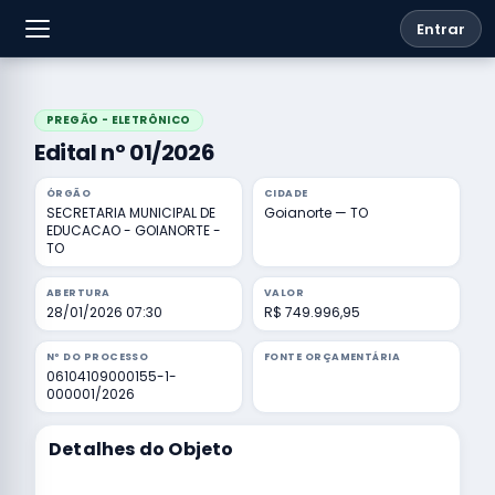
Entrar
PREGÃO - ELETRÔNICO
Edital nº 01/2026
ÓRGÃO
CIDADE
SECRETARIA MUNICIPAL DE
Goianorte — TO
EDUCACAO - GOIANORTE -
TO
ABERTURA
VALOR
28/01/2026 07:30
R$ 749.996,95
Nº DO PROCESSO
FONTE ORÇAMENTÁRIA
06104109000155-1-
000001/2026
Detalhes do Objeto