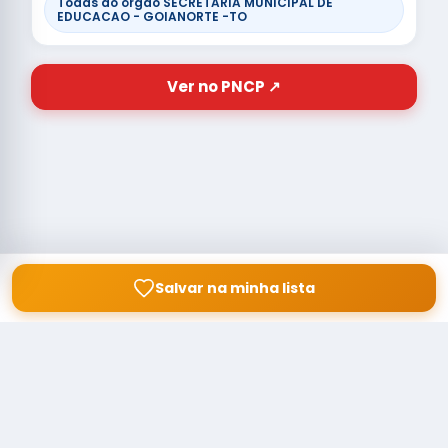
Todas do órgão SECRETARIA MUNICIPAL DE
EDUCACAO - GOIANORTE -TO
Ver no PNCP ↗
Salvar na minha lista
© Copyright
Buscar licitação
2026 — RAIPEER TECNOLOGIA EM
SERVIÇOS FINANCEIROS LTDA
CNPJ: 60.830.755/0001-45