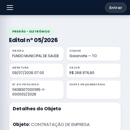
Entrar
PREGÃO - ELETRÔNICO
Edital nº 05/2026
ÓRGÃO
CIDADE
FUNDO MUNICIPAL DE SAUDE
Goianorte — TO
ABERTURA
VALOR
09/07/2026 07:00
R$ 268.976,90
Nº DO PROCESSO
FONTE ORÇAMENTÁRIA
11438307000195-1-
000002/2026
Detalhes do Objeto
Objeto:
CONTRATAÇÃO DE EMPRESA