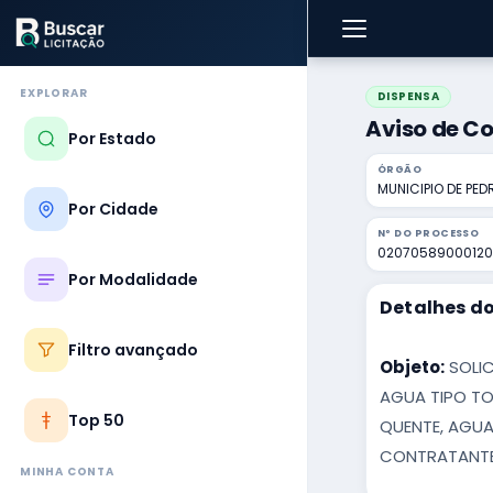
EXPLORAR
DISPENSA
Aviso de Co
Por Estado
ÓRGÃO
MUNICIPIO DE PE
Por Cidade
Nº DO PROCESSO
02070589000120
Por Modalidade
Detalhes do
Filtro avançado
Objeto:
SOLIC
AGUA TIPO TO
Top 50
QUENTE, AGUA
CONTRATANTE
MINHA CONTA