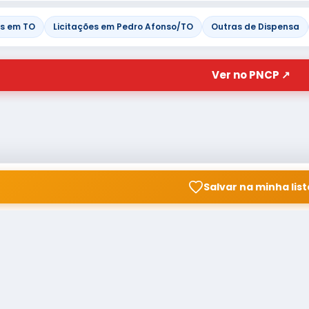
es em TO
Licitações em Pedro Afonso/TO
Outras de Dispensa
Ver no PNCP ↗
Salvar na minha list
© Copyright
Buscar licitação
2026 — RAIPEER TECNOLOGIA
CNPJ: 60.830.755/0001-45