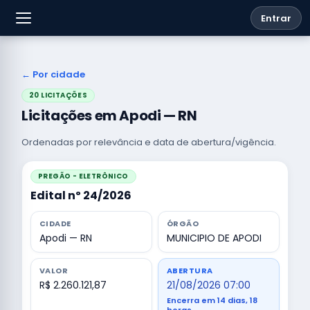
Entrar
← Por cidade
20 LICITAÇÕES
Licitações em Apodi — RN
Ordenadas por relevância e data de abertura/vigência.
PREGÃO - ELETRÔNICO
Edital nº 24/2026
CIDADE
ÓRGÃO
Apodi — RN
MUNICIPIO DE APODI
VALOR
ABERTURA
R$ 2.260.121,87
21/08/2026 07:00
Encerra em 14 dias, 18