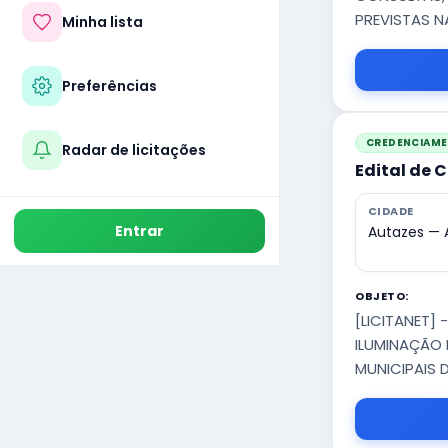
PREVISTAS N
Minha lista
Preferências
CREDENCIAM
Radar de licitações
Edital de
CIDADE
Entrar
Autazes —
OBJETO:
[LICITANET]
ILUMINAÇÃO 
MUNICIPAIS 