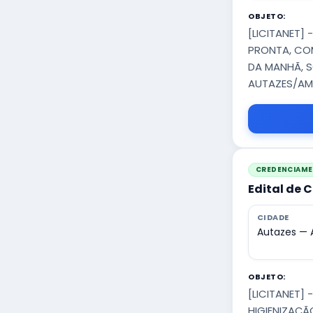
OBJETO:
[LICITANET]
PRONTA, COM
DA MANHÃ, S
AUTAZES/AM
CREDENCIAM
Edital de
CIDADE
Autazes —
OBJETO:
[LICITANET]
HIGIENIZAÇÃ