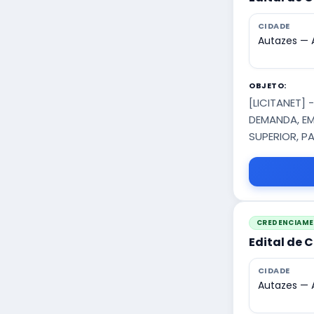
CIDADE
Autazes —
OBJETO:
[LICITANET]
DEMANDA, E
SUPERIOR, P
CREDENCIAM
Edital de
CIDADE
Autazes —