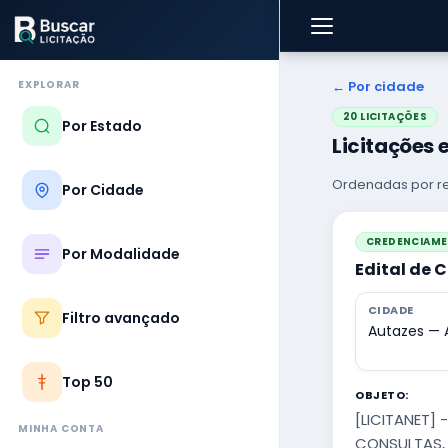
EXPLORAR
← Por cidade
20 LICITAÇÕES
Por Estado
Licitações
Ordenadas por re
Por Cidade
CREDENCIAM
Por Modalidade
Edital de 
CIDADE
Filtro avançado
Autazes —
Top 50
OBJETO:
[LICITANET]
MINHA CONTA
CONSULTAS, 