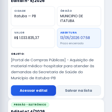
Edital nº 5/2026
CIDADE
ÓRGÃO
Itatuba — PB
MUNICIPIO DE
ITATUBA
VALOR
ABERTURA
R$ 1.033.835,37
13/05/2026 07:58
Prazo encerrado
OBJETO:
[Portal de Compras Públicas] - Aquisição de
material médico-hospitalar para atender às
demandas da Secretaria de Saúde do
Município de Itatuba-PB
Acessar edital
Salvar na lista
PREGÃO - ELETRÔNICO
Edital nº 4/2026