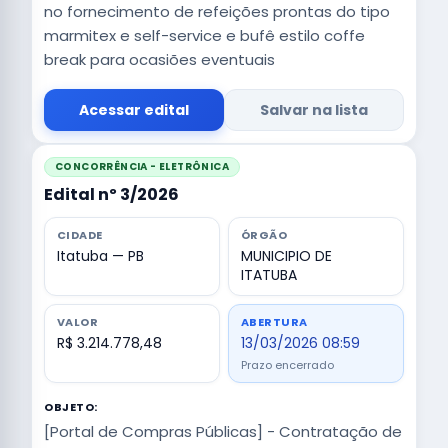
no fornecimento de refeições prontas do tipo
marmitex e self-service e bufê estilo coffe
break para ocasiões eventuais
Acessar edital
Salvar na lista
CONCORRÊNCIA - ELETRÔNICA
Edital nº 3/2026
CIDADE
ÓRGÃO
Itatuba — PB
MUNICIPIO DE
ITATUBA
VALOR
ABERTURA
R$ 3.214.778,48
13/03/2026 08:59
Prazo encerrado
OBJETO:
[Portal de Compras Públicas] - Contratação de