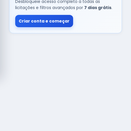
Desbloqueie acesso completo a todas as
licitações e filtros avançados por
7 dias grátis
.
Criar conta e começar
© Copyright
Buscar licitação
2026 — RAIPEER TECNOLOGIA EM
SERVIÇOS FINANCEIROS LTDA
CNPJ: 60.830.755/0001-45