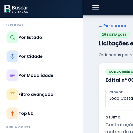
EXPLORAR
← Por cidade
20 LICITAÇÕES
Por Estado
Licitações 
Ordenadas por re
Por Cidade
CONCORRÊNCI
Por Modalidade
Edital nº 
CIDADE
Filtro avançado
João Costa
Top 50
OBJETO:
Contratação
MINHA CONTA
metros de p