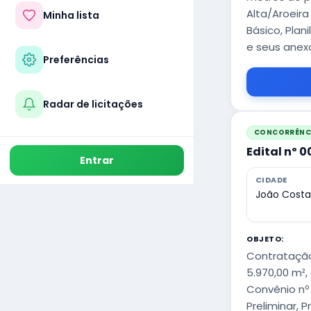
Alta/Aroeira
Minha lista
Básico, Plan
e seus anex
Preferências
Radar de licitações
CONCORRÊNCI
Edital nº 
Entrar
CIDADE
João Costa
OBJETO:
Contratação
5.970,00 m²,
Convênio nº
Preliminar, 