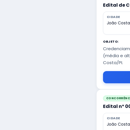
Edital de 
CIDADE
João Costa
OBJETO:
Credenciame
(média e al
Costa/PI.
CONCORRÊNCI
Edital nº 
CIDADE
João Costa