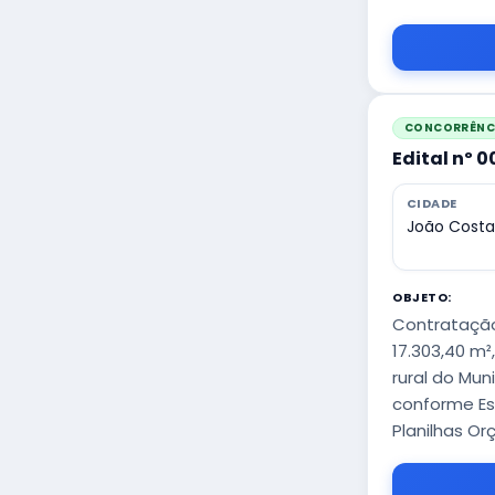
CONCORRÊNCI
Edital nº 
CIDADE
João Costa
OBJETO:
Contratação
17.303,40 m²
rural do Mun
conforme Est
Planilhas Or