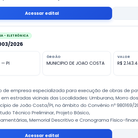
Acessar edital
A - ELETRÔNICA
0003/2026
ÓRGÃO
VALOR
 — PI
MUNICIPIO DE JOAO COSTA
R$ 2.143.
 de empresa especializada para execução de obras de pa
, em estradas vicinais das Localidades: Umburana, Morro dos
icípio de João Costa/PI, no âmbito do Convênio nº 980169/20
udo Técnico Preliminar, Projeto Básico,
çamentárias, Memorial Descritivo e Cronograma Físico-financ
Acessar edital