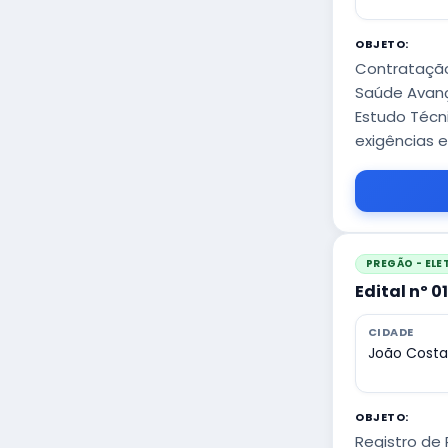
OBJETO:
Contratação
Saúde Avanç
Estudo Técni
exigências e
PREGÃO - EL
Edital nº 0
CIDADE
João Costa
OBJETO:
Registro de