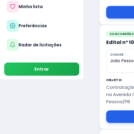
Minha lista
Preferências
CONCORRÊNCI
Edital nº 1
Radar de licitações
CIDADE
João Pesso
Entrar
OBJETO:
Contratação
na Avenida 
Pessoa/PB