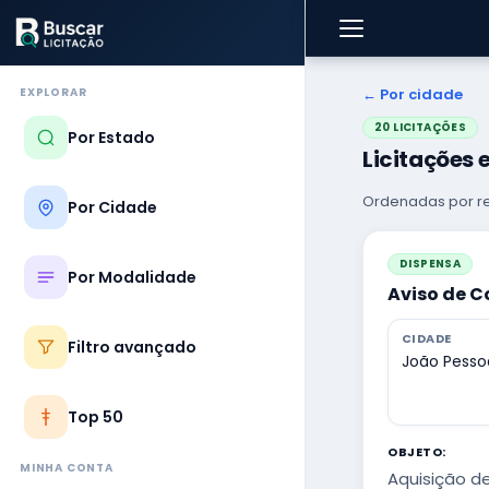
EXPLORAR
← Por cidade
20 LICITAÇÕES
Por Estado
Licitações 
Ordenadas por re
Por Cidade
DISPENSA
Por Modalidade
Aviso de C
CIDADE
Filtro avançado
João Pesso
Top 50
OBJETO:
MINHA CONTA
Aquisição d