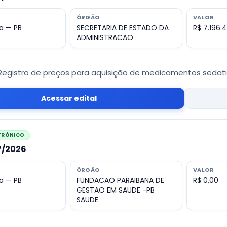
ÓRGÃO
VALOR
a — PB
SECRETARIA DE ESTADO DA
R$ 7.196.
ADMINISTRACAO
Registro de preços para aquisição de medicamentos sedativo
Acessar edital
ETRÔNICO
27/2026
ÓRGÃO
VALOR
a — PB
FUNDACAO PARAIBANA DE
R$ 0,00
GESTAO EM SAUDE -PB
SAUDE