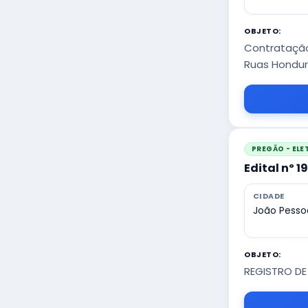
OBJETO:
Contratação
Ruas Hondur
PREGÃO - EL
Edital nº 1
CIDADE
João Pesso
OBJETO:
REGISTRO DE