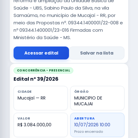
reforma e ampliação da Unidade Básica de
Saúde - UBS, Sabino Paulo da Silva, na vila
Samaúma, no município de Mucajaí - RR, por
meio das Propostas nº. 09344.1400001/22-008 e
nº 09344.1400001/23-016 Firmadas com
Ministério da Saúde - MS.
Acessar edital
Salvar na lista
CONCORRÊNCIA - PRESENCIAL
Edital nº 39/2026
CIDADE
ÓRGÃO
Mucajaí — RR
MUNICIPIO DE
MUCAJAI
VALOR
ABERTURA
R$ 3.084.000,00
10/07/2026 10:00
Prazo encerrado