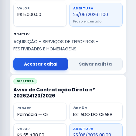
VALOR
ABERTURA
R$ 5.000,00
25/06/2026 11:00
Prazo encerrado
OBJETO:
AQUISIÇÃO - SERVIÇOS DE TERCEIROS -
FESTIVIDADES E HOMENAGENS.
Acessar edital
Salvar na lista
DISPENSA
Aviso de Contratação Direta nº
202624123/2026
CIDADE
ÓRGÃO
Palmácia — CE
ESTADO DO CEARA
VALOR
ABERTURA
R$ 65.488,00
25/06/2026 08:00