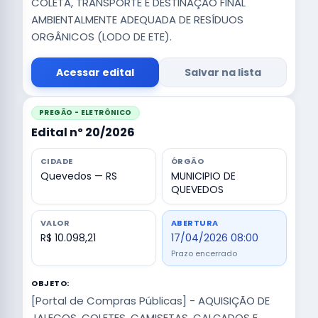
COLETA, TRANSPORTE E DESTINAÇÃO FINAL
AMBIENTALMENTE ADEQUADA DE RESÍDUOS
ORGÂNICOS (LODO DE ETE).
Acessar edital
Salvar na lista
PREGÃO - ELETRÔNICO
Edital nº 20/2026
CIDADE
ÓRGÃO
Quevedos — RS
MUNICIPIO DE
QUEVEDOS
VALOR
ABERTURA
R$ 10.098,21
17/04/2026 08:00
Prazo encerrado
OBJETO:
[Portal de Compras Públicas] - AQUISIÇÃO DE
JALECOS, COLETES, CAMISETAS, CALÇADOS E