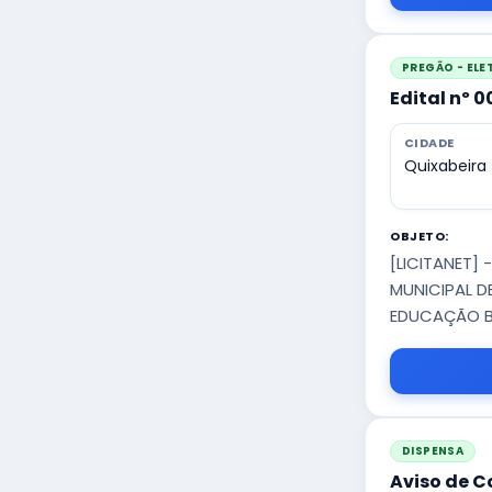
PREGÃO - EL
Edital nº 
CIDADE
Quixabeira
OBJETO:
[LICITANET]
MUNICIPAL D
EDUCAÇÃO B
DISPENSA
Aviso de C