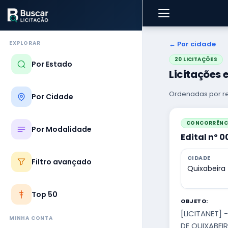
EXPLORAR
← Por cidade
20 LICITAÇÕES
Por Estado
Licitações 
Ordenadas por re
Por Cidade
CONCORRÊNCI
Por Modalidade
Edital nº 
CIDADE
Filtro avançado
Quixabeira
Top 50
OBJETO:
[LICITANET]
MINHA CONTA
DE QUIXABEIR