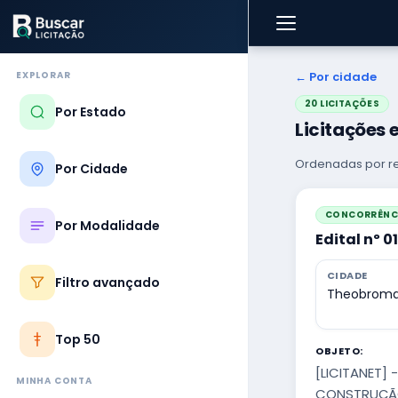
EXPLORAR
← Por cidade
20 LICITAÇÕES
Por Estado
Licitações
Ordenadas por re
Por Cidade
CONCORRÊNCI
Por Modalidade
Edital nº 0
CIDADE
Filtro avançado
Theobroma
Top 50
OBJETO:
[LICITANET]
MINHA CONTA
CONSTRUÇÃO 