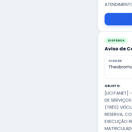
ATENDIMENT
DISPENSA
Aviso de C
CIDADE
Theobroma
OBJETO:
[LICITANET]
DE SERVIÇOS
(TRÊS) VEÍC
RESERVA, CO
EXECUÇÃO R
MATRICULADO