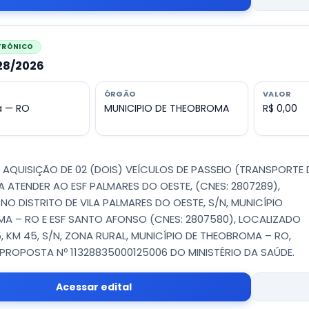
ETRÔNICO
028/2026
ÓRGÃO
VALOR
 — RO
MUNICIPIO DE THEOBROMA
R$ 0,00
 - AQUISIÇÃO DE 02 (DOIS) VEÍCULOS DE PASSEIO (TRANSPORTE 
RA ATENDER AO ESF PALMARES DO OESTE, (CNES: 2807289),
NO DISTRITO DE VILA PALMARES DO OESTE, S/N, MUNICÍPIO
A – RO E ESF SANTO AFONSO (CNES: 2807580), LOCALIZADO
5, KM 45, S/N, ZONA RURAL, MUNICÍPIO DE THEOBROMA – RO,
PROPOSTA Nº 11328835000125006 DO MINISTÉRIO DA SAÚDE.
Acessar edital