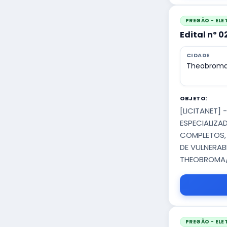
PREGÃO - EL
Edital nº 
CIDADE
Theobroma
OBJETO:
[LICITANET]
ESPECIALIZA
COMPLETOS, 
DE VULNERAB
THEOBROMA
PREGÃO - EL