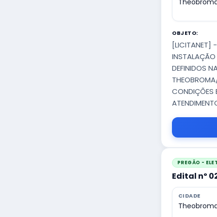
Theobroma
OBJETO:
[LICITANET]
INSTALAÇÃO
DEFINIDOS N
THEOBROMA/
CONDIÇÕES E
ATENDIMENT
PREGÃO - EL
Edital nº 
CIDADE
Theobroma