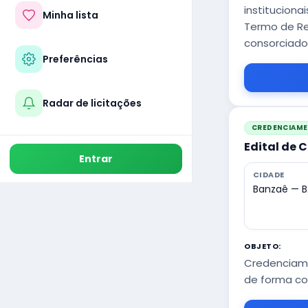
instituciona
Minha lista
Termo de Re
consorciado
Preferências
Radar de licitações
CREDENCIAM
Edital de 
Entrar
CIDADE
Banzaê — B
OBJETO:
Credenciame
de forma co