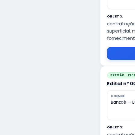
OBJETO:
contratação
superficial,
forneciment
PREGÃO - EL
Edital nº 
CIDADE
Banzaê — B
OBJETO:
contratação