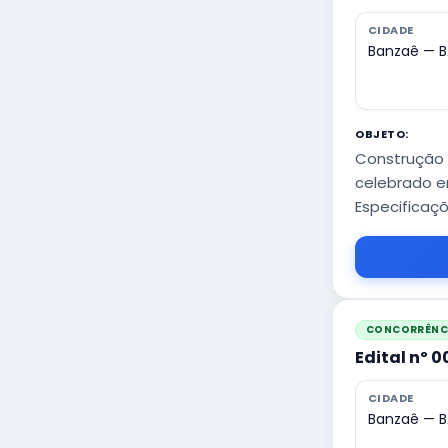
CIDADE
Banzaê — B
OBJETO:
Construção 
celebrado e
Especificaçõ
CONCORRÊNCI
Edital nº 
CIDADE
Banzaê — B