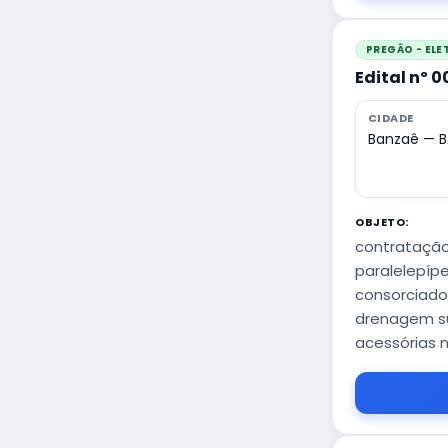
PREGÃO - EL
Edital nº 
CIDADE
Banzaê — B
OBJETO:
contratação
paralelepíp
consorciado
drenagem sup
acessórias n