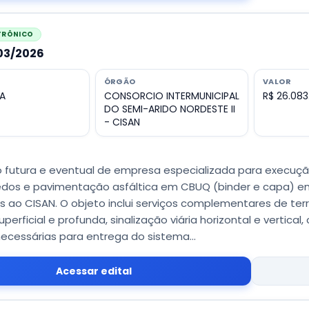
ETRÔNICO
003/2026
ÓRGÃO
VALOR
A
CONSORCIO INTERMUNICIPAL
R$ 26.083
DO SEMI-ARIDO NORDESTE II
- CISAN
 futura e eventual de empresa especializada para execuç
edos e pavimentação asfáltica em CBUQ (binder e capa) em 
s ao CISAN. O objeto inclui serviços complementares de t
erficial e profunda, sinalização viária horizontal e vertical
ecessárias para entrega do sistema...
Acessar edital