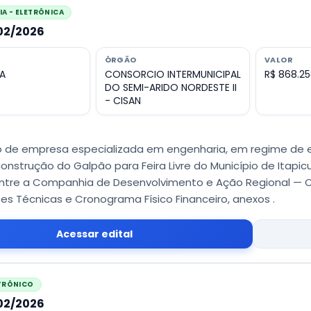
A - ELETRÔNICA
002/2026
ÓRGÃO
VALOR
A
CONSORCIO INTERMUNICIPAL
R$ 868.2
DO SEMI-ARIDO NORDESTE II
- CISAN
 de empresa especializada em engenharia, em regime de e
construção do Galpão para Feira Livre do Município de Itapi
ntre a Companhia de Desenvolvimento e Ação Regional — CAR
es Técnicas e Cronograma Físico Financeiro, anexos .
Acessar edital
ETRÔNICO
002/2026