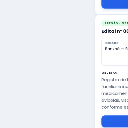
PREGÃO - EL
Edital nº 
CIDADE
Banzaê — B
OBJETO:
Registro de 
familiar e i
medicamento
avícolas, v
conforme es