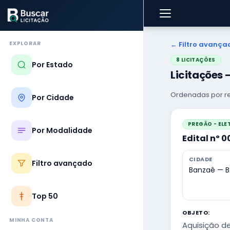
EXPLORAR
← Filtro avança
8 LICITAÇÕES
Por Estado
Licitações
Ordenadas por re
Por Cidade
PREGÃO - EL
Por Modalidade
Edital nº 
CIDADE
Filtro avançado
Banzaê — B
Top 50
OBJETO:
MINHA CONTA
Aquisição de