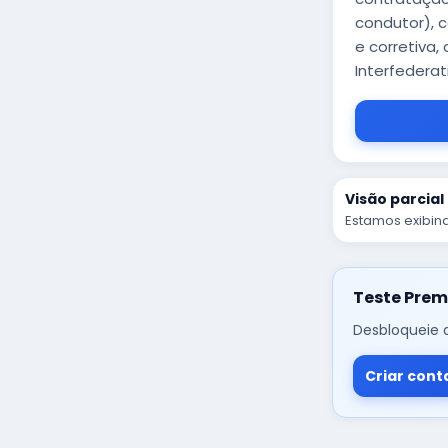
condutor), 
e corretiva,
Interfedera
Visão parcial
Estamos exibind
Teste Prem
Desbloqueie a
Criar cont