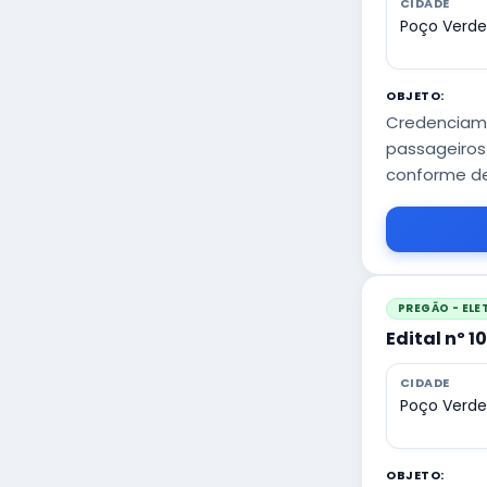
CIDADE
Poço Verde
OBJETO:
Credenciame
passageiros
conforme de
PREGÃO - EL
Edital nº 1
CIDADE
Poço Verde
OBJETO: