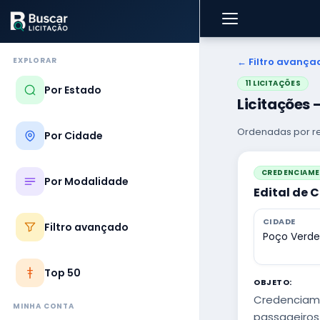
EXPLORAR
← Filtro avança
11 LICITAÇÕES
Por Estado
Licitações
Ordenadas por re
Por Cidade
CREDENCIAM
Por Modalidade
Edital de 
CIDADE
Filtro avançado
Poço Verde
Top 50
OBJETO:
Credenciame
MINHA CONTA
passageiros