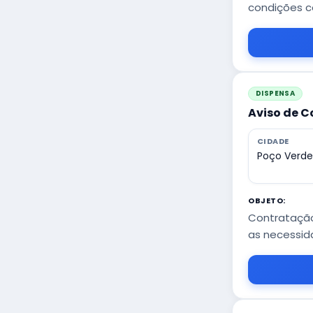
condições c
DISPENSA
Aviso de C
CIDADE
Poço Verde
OBJETO:
Contratação
as necessida