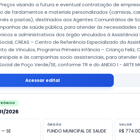
 Preços visando a futura e eventual contratação de empres
o de fardamentos e materiais personalizados (camisas, cam
onés e pastas), destinados aos Agentes Comunitários de 
mpanhas de saúde pública, para atender às necessidades d
cnicos e administrativos dos órgão vinculados à Assistência
Social, CREAS – Centro de Referência Especializado da Assis
to de Vínculos, Programa Primeira Infância – Criança Feliz,
nicipais e às campanhas socio assistenciais, para atender
 Social de Poço Verde/SE, conforme TR e do ANEXO I - ARTE
Acessar edital
ETRÔNICO
001/2026
ÓRGÃO
VALOR
 — SE
FUNDO MUNICIPAL DE SAUDE
R$ 774.0