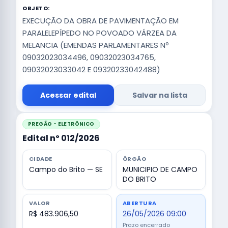
OBJETO:
EXECUÇÃO DA OBRA DE PAVIMENTAÇÃO EM
PARALELEPÍPEDO NO POVOADO VÁRZEA DA
MELANCIA (EMENDAS PARLAMENTARES Nº
09032023034496, 09032023034765,
09032023033042 E 09320233042488)
Acessar edital
Salvar na lista
PREGÃO - ELETRÔNICO
Edital nº 012/2026
CIDADE
ÓRGÃO
Campo do Brito — SE
MUNICIPIO DE CAMPO
DO BRITO
VALOR
ABERTURA
R$ 483.906,50
26/05/2026 09:00
Prazo encerrado