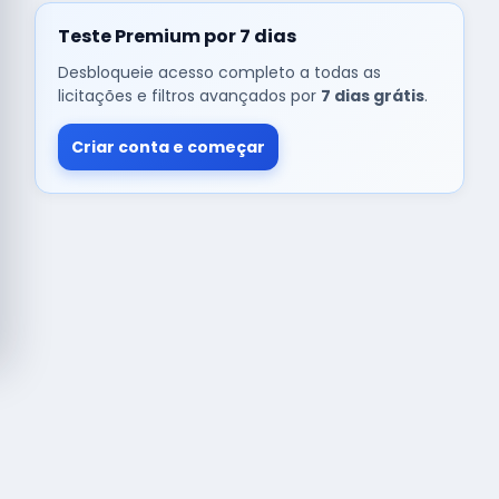
Teste Premium por 7 dias
Desbloqueie acesso completo a todas as
licitações e filtros avançados por
7 dias grátis
.
Criar conta e começar
© Copyright
Buscar licitação
2026 — RAIPEER TECNOLOGIA EM
SERVIÇOS FINANCEIROS LTDA
CNPJ: 60.830.755/0001-45