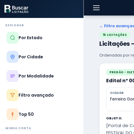
EXPLORAR
← Filtro avança
16 LICITAÇÕES
Por Estado
Licitações
Ordenadas por re
Por Cidade
PREGÃO - EL
Por Modalidade
Edital nº 
CIDADE
Filtro avançado
Ferreira G
Top 50
OBJETO:
[Portal de 
MINHA CONTA
FESTIVAL DO