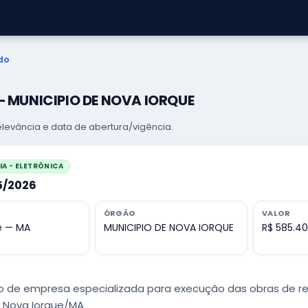
do
 — MUNICIPIO DE NOVA IORQUE
levância e data de abertura/vigência.
A - ELETRÔNICA
05/2026
ÓRGÃO
VALOR
e — MA
MUNICIPIO DE NOVA IORQUE
R$ 585.4
 de empresa especializada para execução das obras de r
e Nova Iorque/MA