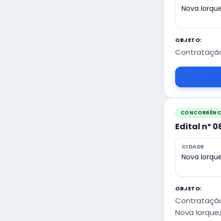
Nova Iorqu
OBJETO:
Contratação
CONCORRÊNCI
Edital nº 
CIDADE
Nova Iorqu
OBJETO:
Contratação
Nova Iorque