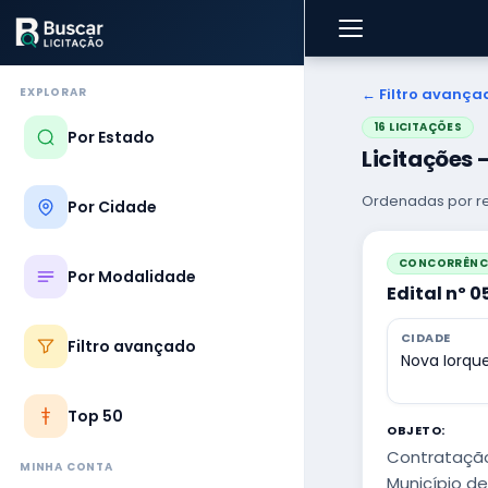
EXPLORAR
← Filtro avança
16 LICITAÇÕES
Por Estado
Licitações
Ordenadas por re
Por Cidade
CONCORRÊNCI
Por Modalidade
Edital nº 
CIDADE
Filtro avançado
Nova Iorqu
Top 50
OBJETO:
Contratação
MINHA CONTA
Município d