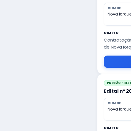
CIDADE
Nova Iorqu
OBJETO:
Contratação
de Nova Ior
PREGÃO - EL
Edital nº 
CIDADE
Nova Iorqu
OBJETO: