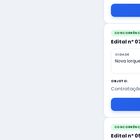
CONCORRÊNCI
Edital nº 
CIDADE
Nova Iorqu
OBJETO:
Contratação
CONCORRÊNCI
Edital nº 