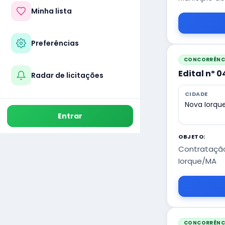
Minha lista
Preferências
CONCORRÊNCI
Edital nº 
Radar de licitações
CIDADE
Nova Iorqu
Entrar
OBJETO:
Contratação
Iorque/MA
CONCORRÊNCI