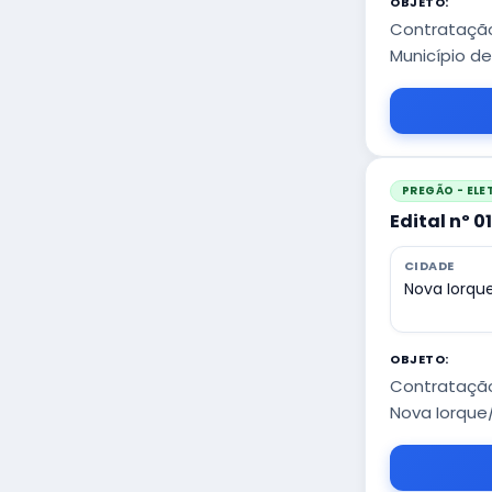
OBJETO:
Contratação
Município d
PREGÃO - EL
Edital nº 0
CIDADE
Nova Iorqu
OBJETO:
Contratação
Nova Iorque