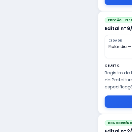
PREGÃO - EL
Edital nº 
CIDADE
Riolândia —
OBJETO:
Registro de 
da Prefeitu
especificaç
CONCORRÊNCI
Edital nº 2