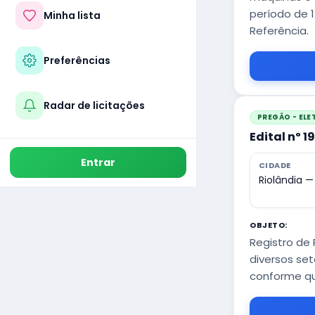
período de 
Minha lista
Referência.
Preferências
Radar de licitações
PREGÃO - EL
Edital nº 1
Entrar
CIDADE
Riolândia —
OBJETO:
Registro de
diversos set
conforme qu