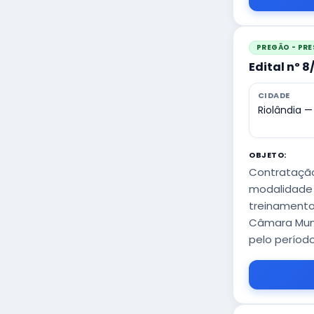
PREGÃO - PRE
Edital nº 
CIDADE
Riolândia —
OBJETO:
Contratação
modalidade 
treinamento
Câmara Muni
pelo períod