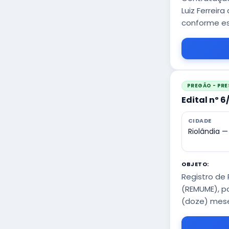
Luiz Ferreir
conforme es
PREGÃO - PRE
Edital nº 
CIDADE
Riolândia —
OBJETO:
Registro de
(REMUME), p
(doze) mese