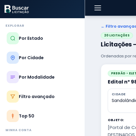
EXPLORAR
← Filtro avança
20 LICITAÇÕES
Por Estado
Licitações
Ordenadas por re
Por Cidade
PREGÃO - EL
Por Modalidade
Edital nº 
CIDADE
Filtro avançado
Sandolândi
Top 50
OBJETO:
[Portal de 
MINHA CONTA
DESTINADOS 