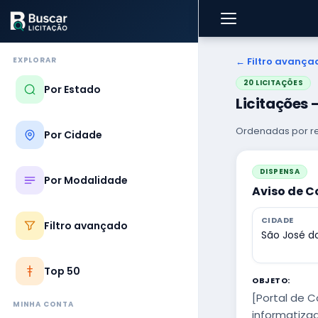
EXPLORAR
← Filtro avança
20 LICITAÇÕES
Por Estado
Licitações 
Ordenadas por re
Por Cidade
DISPENSA
Por Modalidade
Aviso de C
CIDADE
Filtro avançado
São José do
Top 50
OBJETO:
[Portal de 
MINHA CONTA
informatiza