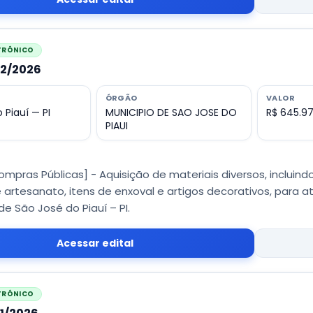
ETRÔNICO
12/2026
ÓRGÃO
VALOR
 Piauí — PI
MUNICIPIO DE SAO JOSE DO
R$ 645.9
PIAUI
ompras Públicas] - Aquisição de materiais diversos, incluindo
 artesanato, itens de enxoval e artigos decorativos, para a
de São José do Piauí – PI.
Acessar edital
ETRÔNICO