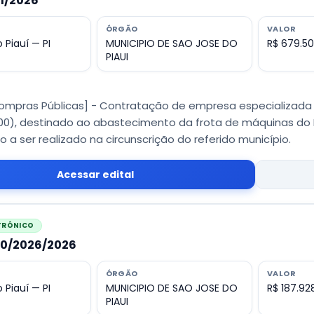
11/2026
ÓRGÃO
VALOR
 Piauí — PI
MUNICIPIO DE SAO JOSE DO
R$ 679.5
PIAUI
Compras Públicas] - Contratação de empresa especializada 
), destinado ao abastecimento da frota de máquinas do M
 a ser realizado na circunscrição do referido município.
Acessar edital
ETRÔNICO
010/2026/2026
ÓRGÃO
VALOR
 Piauí — PI
MUNICIPIO DE SAO JOSE DO
R$ 187.92
PIAUI