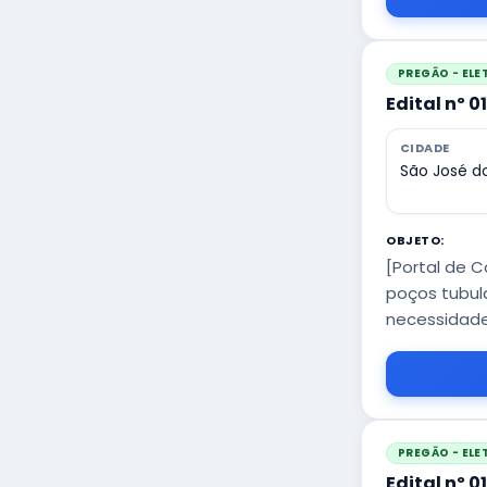
PREGÃO - EL
Edital nº 0
CIDADE
São José do
OBJETO:
[Portal de 
poços tubul
necessidades
PREGÃO - EL
Edital nº 