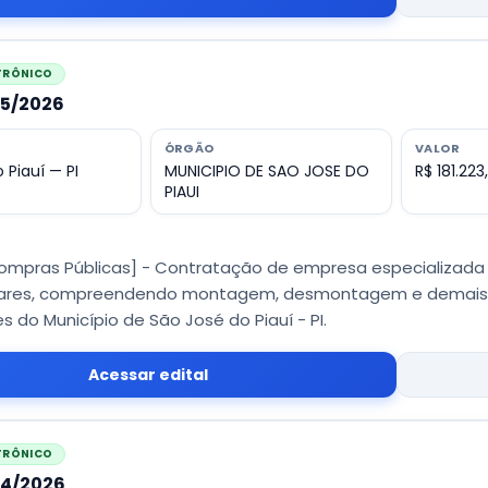
ETRÔNICO
15/2026
ÓRGÃO
VALOR
 Piauí — PI
MUNICIPIO DE SAO JOSE DO
R$ 181.223
PIAUI
Compras Públicas] - Contratação de empresa especializad
ares, compreendendo montagem, desmontagem e demais ser
 do Município de São José do Piauí - PI.
Acessar edital
ETRÔNICO
014/2026