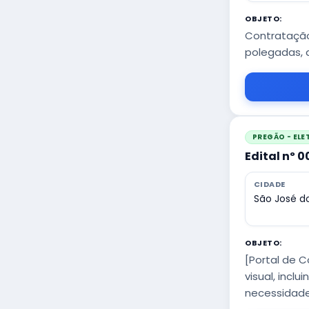
OBJETO:
Contratação
polegadas, d
PREGÃO - EL
Edital nº 
CIDADE
São José do
OBJETO:
[Portal de 
visual, incl
necessidades