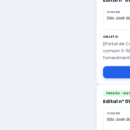
Edital nº 0
CIDADE
São José do
OBJETO:
[Portal de 
comum S-500
fornecimento
PREGÃO - EL
Edital nº 
CIDADE
São José do