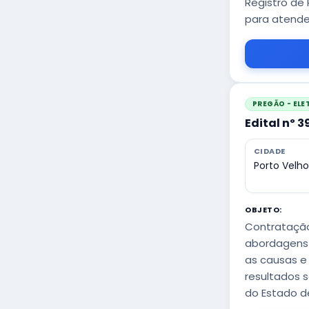
Registro de 
para atende
PREGÃO - EL
Edital nº 
CIDADE
Porto Velh
OBJETO:
Contratação
abordagens 
as causas e 
resultados 
do Estado d