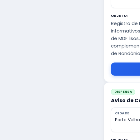
OBJETO:
Registro de
informativo
de MDF liso
complementar
de Rondônia
DISPENSA
Aviso de C
CIDADE
Porto Velh
OBJETO: