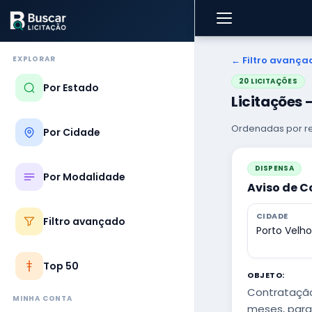
EXPLORAR
← Filtro avança
20 LICITAÇÕES
Por Estado
Licitações
Ordenadas por re
Por Cidade
DISPENSA
Por Modalidade
Aviso de C
CIDADE
Filtro avançado
Porto Velh
Top 50
OBJETO:
Contratação
MINHA CONTA
meses, para 