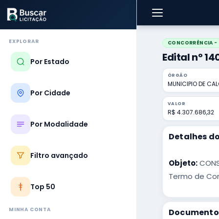
EXPLORAR
CONCORRÊNCIA - 
Edital nº 1
Por Estado
ÓRGÃO
MUNICIPIO DE CA
Por Cidade
VALOR
R$ 4.307.686,32
Por Modalidade
Detalhes do
Filtro avançado
Objeto:
CONST
Termo de Com
Top 50
MINHA CONTA
Documentos