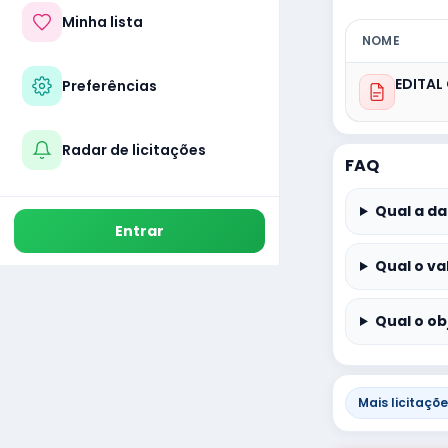
Minha lista
NOME
Preferências
Radar de licitações
FAQ
Qual a da
Entrar
Qual o va
Qual o ob
Mais licitaçõ