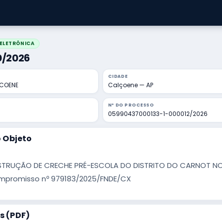
ELETRÔNICA
40/2026
CIDADE
LCOENE
Calçoene — AP
Nº DO PROCESSO
05990437000133-1-000012/2026
 Objeto
RUÇÃO DE CRECHE PRÉ-ESCOLA DO DISTRITO DO CARNOT NO MU
promisso nº 979183/2025/FNDE/CX
 (PDF)