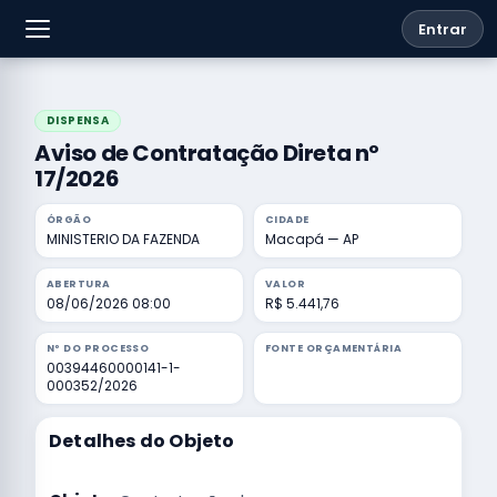
Entrar
DISPENSA
Aviso de Contratação Direta nº
17/2026
ÓRGÃO
CIDADE
MINISTERIO DA FAZENDA
Macapá — AP
ABERTURA
VALOR
08/06/2026 08:00
R$ 5.441,76
Nº DO PROCESSO
FONTE ORÇAMENTÁRIA
00394460000141-1-
000352/2026
Detalhes do Objeto