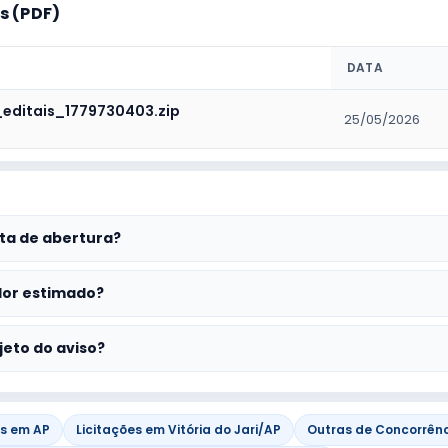
 (PDF)
DATA
_editais_1779730403.zip
25/05/2026
ta de abertura?
lor estimado?
jeto do aviso?
es em AP
Licitações em Vitória do Jari/AP
Outras de Concorrênci