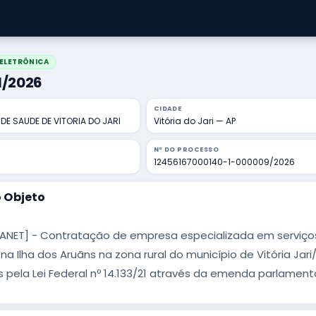
ELETRÔNICA
01/2026
CIDADE
DE SAUDE DE VITORIA DO JARI
Vitória do Jari — AP
Nº DO PROCESSO
12456167000140-1-000009/2026
 Objeto
TANET] - Contratação de empresa especializada em serviço
a Ilha dos Aruãns na zona rural do município de Vitória Ja
 pela Lei Federal nº 14.133/21 através da emenda parlament