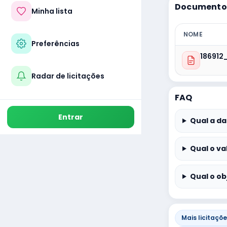
Documentos
Minha lista
NOME
Preferências
186912
Radar de licitações
FAQ
Entrar
Qual a da
Qual o va
Qual o ob
Mais licitaçõ