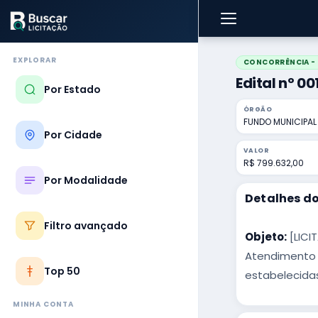
EXPLORAR
CONCORRÊNCIA - 
Edital nº 0
Por Estado
ÓRGÃO
FUNDO MUNICIPAL 
Por Cidade
VALOR
R$ 799.632,00
Por Modalidade
Detalhes do
Filtro avançado
Objeto:
[LICI
Atendimento n
Top 50
estabelecidas
MINHA CONTA