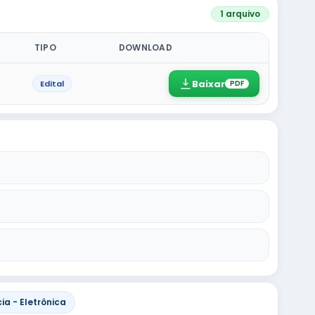
1 arquivo
TIPO
DOWNLOAD
Baixar
Edital
PDF
a - Eletrônica