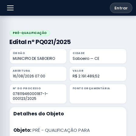
Entrar
PRÉ-QUALIFICAÇÃO
Edital nº PQ021/2025
ÓRGÃO
CIDADE
MUNICIPIO DE SABOEIRO
Saboeiro — CE
ABERTURA
VALOR
16/08/2026 07:00
R$ 2.191.489,52
Nº DO PROCESSO
FONTE ORÇAMENTÁRIA
07811946000187-1-
000123/2025
Detalhes do Objeto
Objeto:
PRÉ - QUALIFICAÇÃO PARA