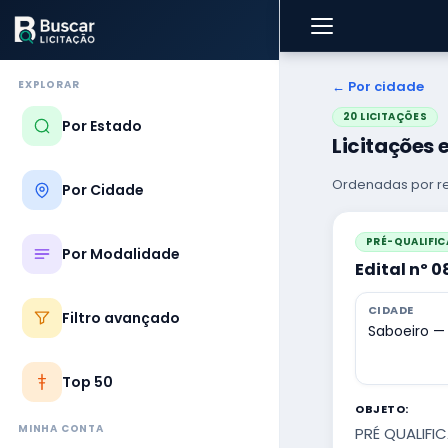
EXPLORAR
← Por cidade
20 LICITAÇÕES
Por Estado
Licitações 
Ordenadas por re
Por Cidade
PRÉ-QUALIFI
Por Modalidade
Edital nº 0
CIDADE
Filtro avançado
Saboeiro —
Top 50
OBJETO:
MINHA CONTA
PRÉ QUALIFI