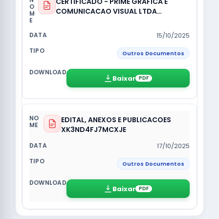
CERTIFICADO - PRIME GRAFICA E
COMUNICACAO VISUAL LTDA
1758824568888HA9LU6
15/10/2025
Outros Documentos
Baixar
PDF
EDITAL, ANEXOS E PUBLICACOES
XK3ND4FJ7MCXJE
17/10/2025
Outros Documentos
Baixar
PDF