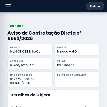
Entrar
DISPENSA
Aviso de Contratação Direta nº
5553/2026
ÓRGÃO
CIDADE
MUNICIPIO DE MINACU
Minaçu — GO
ABERTURA
VALOR
04/06/2026 14:24
R$ 4.804,00
Nº DO PROCESSO
FONTE ORÇAMENTÁRIA
02215275000178-1-
000440/2026
Detalhes do Objeto