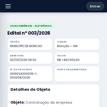
Entrar
CONCORRÊNCIA - ELETRÔNICA
Edital nº 003/2026
ÓRGÃO
CIDADE
MUNICIPIO DE MONCAO
Monção — MA
ABERTURA
VALOR
30/03/2026 09:00
R$ 1.462.500,00
Nº DO PROCESSO
FONTE ORÇAMENTÁRIA
06190243000116-1-
000008/2026
Detalhes do Objeto
Objeto:
Contratação de empresa