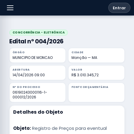
Entrar
CONCORRÊNCIA - ELETRÔNICA
Edital nº 004/2026
ÓRGÃO
CIDADE
MUNICIPIO DE MONCAO
Monção — MA
ABERTURA
VALOR
14/04/2026 09:00
R$ 3.010.345,72
Nº DO PROCESSO
FONTE ORÇAMENTÁRIA
06190243000116-1-
000012/2026
Detalhes do Objeto
Objeto:
Registro de Preços para eventual