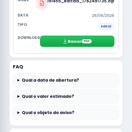
191455_editais_1782491735.zip
26/06/2026
Edital
Baixar
PDF
FAQ
Qual a data de abertura?
Qual o valor estimado?
Qual o objeto do aviso?