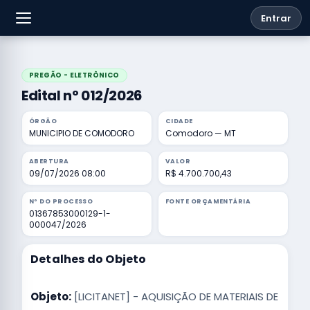
Entrar
PREGÃO - ELETRÔNICO
Edital nº 012/2026
ÓRGÃO
CIDADE
MUNICIPIO DE COMODORO
Comodoro — MT
ABERTURA
VALOR
09/07/2026 08:00
R$ 4.700.700,43
Nº DO PROCESSO
FONTE ORÇAMENTÁRIA
01367853000129-1-
000047/2026
Detalhes do Objeto
Objeto:
[LICITANET] - AQUISIÇÃO DE MATERIAIS DE