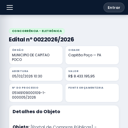
Entrar
CONCORRÊNCIA - ELETRÔNICA
Edital nº 0022026/2026
ÓRGÃO
CIDADE
MUNICIPIO DE CAPITAO
Capitão Poço — PA
POCO
ABERTURA
VALOR
05/02/2026 10:30
R$ 8.433.195,95
Nº DO PROCESSO
FONTE ORÇAMENTÁRIA
05149109000109-1-
000005/2026
Detalhes do Objeto
Objeto:
[Portal de Compras Públicas] -