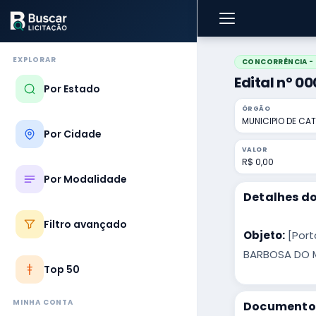
EXPLORAR
CONCORRÊNCIA - 
Edital nº 0
Por Estado
ÓRGÃO
MUNICIPIO DE CAT
Por Cidade
VALOR
R$ 0,00
Por Modalidade
Detalhes do
Filtro avançado
Objeto:
[Port
BARBOSA DO M
Top 50
MINHA CONTA
Documentos