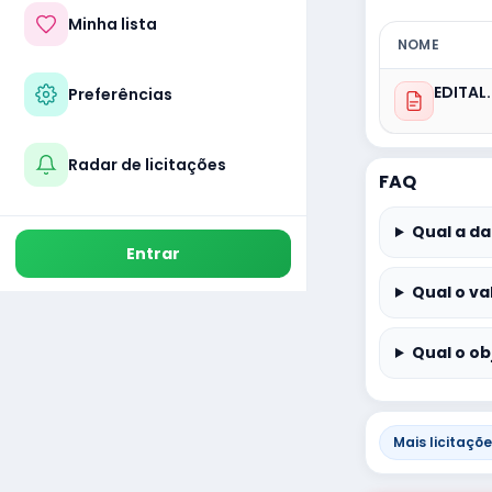
Minha lista
NOME
EDITAL
Preferências
Radar de licitações
FAQ
Qual a da
Entrar
Qual o va
Qual o ob
Mais licitaçõ