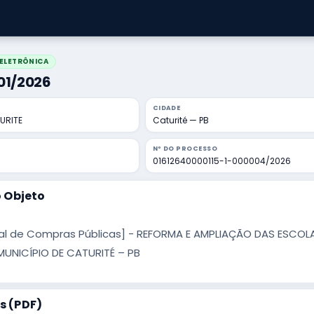
ELETRÔNICA
001/2026
CIDADE
URITE
Caturité — PB
Nº DO PROCESSO
01612640000115-1-000004/2026
 Objeto
al de Compras Públicas] - REFORMA E AMPLIAÇÃO DAS ESCOLA
UNICÍPIO DE CATURITÉ – PB
 (PDF)