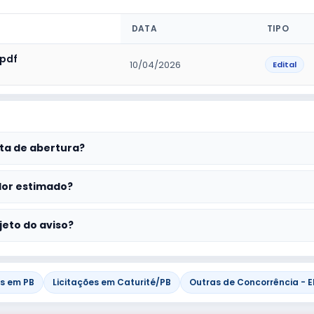
DATA
TIPO
.pdf
10/04/2026
Edital
ta de abertura?
lor estimado?
jeto do aviso?
es em PB
Licitações em Caturité/PB
Outras de Concorrência - E