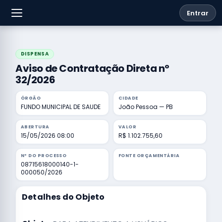
Entrar
DISPENSA
Aviso de Contratação Direta nº
32/2026
ÓRGÃO
CIDADE
FUNDO MUNICIPAL DE SAUDE
João Pessoa — PB
ABERTURA
VALOR
15/05/2026 08:00
R$ 1.102.755,60
Nº DO PROCESSO
FONTE ORÇAMENTÁRIA
08715618000140-1-
000050/2026
Detalhes do Objeto