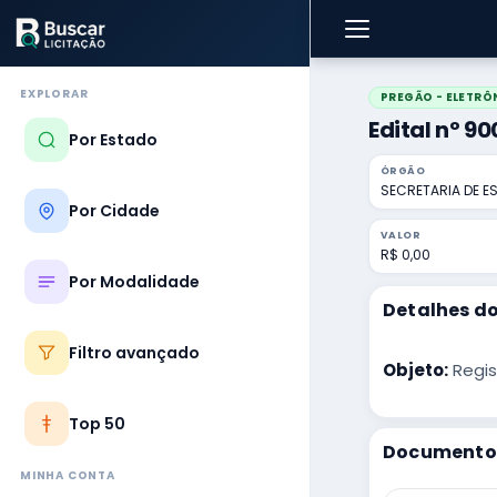
EXPLORAR
PREGÃO - ELETRÔ
Edital nº 9
Por Estado
ÓRGÃO
SECRETARIA DE E
Por Cidade
VALOR
R$ 0,00
Por Modalidade
Detalhes do
Filtro avançado
Objeto:
Regis
Top 50
Documentos
MINHA CONTA