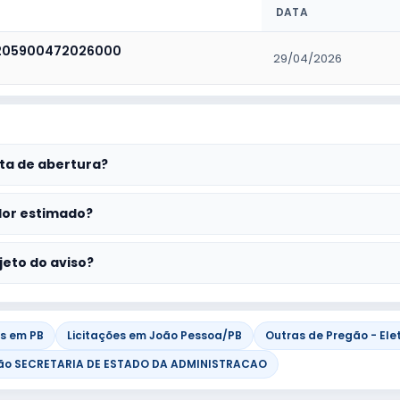
DATA
205900472026000
29/04/2026
ta de abertura?
lor estimado?
jeto do aviso?
es em PB
Licitações em João Pessoa/PB
Outras de Pregão - Ele
ão SECRETARIA DE ESTADO DA ADMINISTRACAO