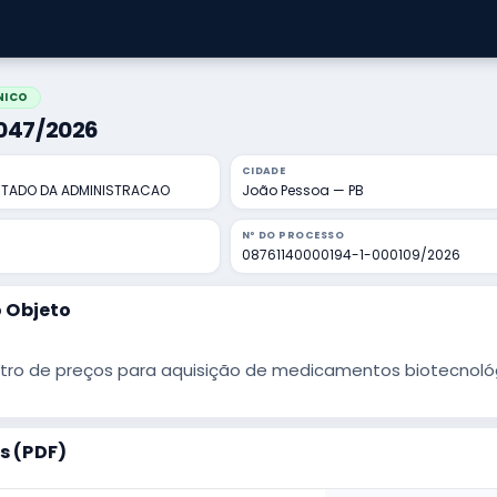
NICO
0047/2026
CIDADE
STADO DA ADMINISTRACAO
João Pessoa — PB
Nº DO PROCESSO
08761140000194-1-000109/2026
 Objeto
tro de preços para aquisição de medicamentos biotecnológi
 (PDF)