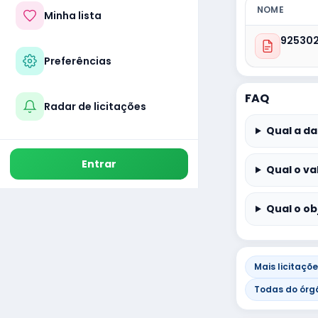
NOME
Minha lista
92530
Preferências
FAQ
Radar de licitações
Qual a da
Entrar
Qual o va
Qual o ob
Mais licitaçõ
Todas do órg