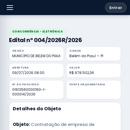
Entrar
CONCORRÊNCIA - ELETRÔNICA
Edital nº 004/2026R/2026
ÓRGÃO
CIDADE
MUNICIPIO DE BELEM DO PIAUI
Belém do Piauí — PI
ABERTURA
VALOR
09/07/2026 08:00
R$ 678.502,36
Nº DO PROCESSO
FONTE ORÇAMENTÁRIA
01612560000160-1-
000014/2026
Detalhes do Objeto
Objeto:
Contratação de empresa de