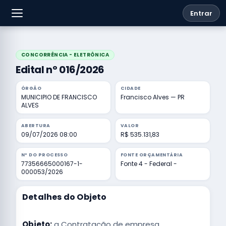
Entrar
CONCORRÊNCIA - ELETRÔNICA
Edital nº 016/2026
ÓRGÃO
CIDADE
MUNICIPIO DE FRANCISCO
Francisco Alves — PR
ALVES
ABERTURA
VALOR
09/07/2026 08:00
R$ 535.131,83
Nº DO PROCESSO
FONTE ORÇAMENTÁRIA
77356665000167-1-
Fonte 4 - Federal -
000053/2026
Detalhes do Objeto
Objeto:
a Contratação de empresa