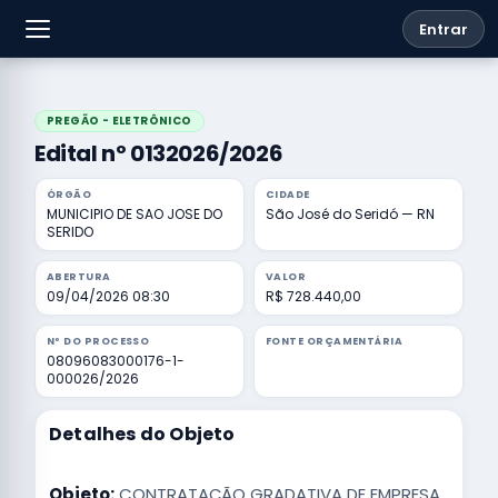
Entrar
PREGÃO - ELETRÔNICO
Edital nº 0132026/2026
ÓRGÃO
CIDADE
MUNICIPIO DE SAO JOSE DO
São José do Seridó — RN
SERIDO
ABERTURA
VALOR
09/04/2026 08:30
R$ 728.440,00
Nº DO PROCESSO
FONTE ORÇAMENTÁRIA
08096083000176-1-
000026/2026
Detalhes do Objeto
Objeto:
CONTRATAÇÃO GRADATIVA DE EMPRESA