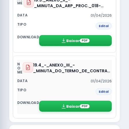
19.3._ANEXO_II_-
_MINUTA_DA_ARP_PROC._018-
2026_-_Copia.pdf
01/04/2026
Edital
Baixar
PDF
19.4_-_ANEXO_III_-
_MINUTA_DO_TERMO_DE_CONTRAT
O__PROC_018-2026.pdf
01/04/2026
Edital
Baixar
PDF