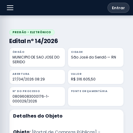
Entrar
PREGÃO - ELETRÔNICO
Edital nº 14/2026
ÓRGÃO
CIDADE
MUNICIPIO DE SAO JOSE DO
São José do Seridó — RN
SERIDO
ABERTURA
VALOR
27/04/2026 08:29
R$ 316.605,50
Nº DO PROCESSO
FONTE ORÇAMENTÁRIA
08096083000176-1-
000029/2026
Detalhes do Objeto
Objeto:
[Portal de Compras Públicas] -