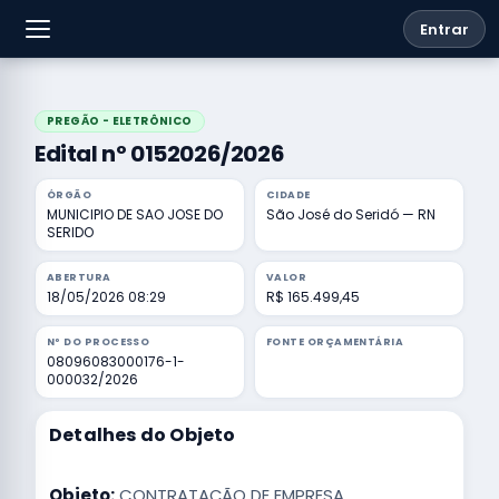
Entrar
PREGÃO - ELETRÔNICO
Edital nº 0152026/2026
ÓRGÃO
CIDADE
MUNICIPIO DE SAO JOSE DO
São José do Seridó — RN
SERIDO
ABERTURA
VALOR
18/05/2026 08:29
R$ 165.499,45
Nº DO PROCESSO
FONTE ORÇAMENTÁRIA
08096083000176-1-
000032/2026
Detalhes do Objeto
Objeto:
CONTRATAÇÃO DE EMPRESA