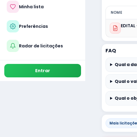
Minha lista
NOME
EDITAL 
Preferências
Radar de licitações
FAQ
Qual a da
Entrar
Qual o va
Qual o ob
Mais licitaçõ