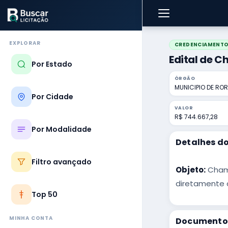
EXPLORAR
CREDENCIAMENT
Edital de 
Por Estado
ÓRGÃO
MUNICIPIO DE ROR
Por Cidade
VALOR
R$ 744.667,28
Por Modalidade
Detalhes do
Filtro avançado
Objeto:
Chama
diretamente d
Top 50
MINHA CONTA
Documentos