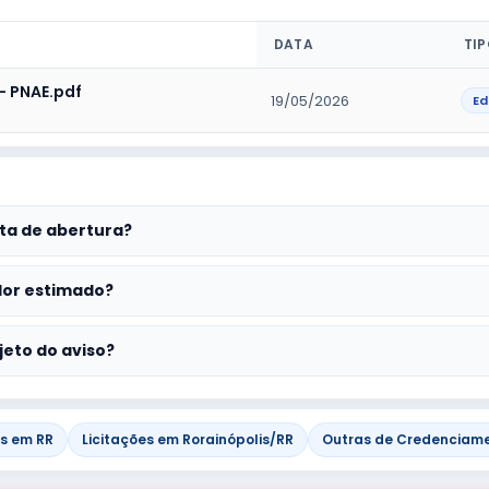
DATA
TI
- PNAE.pdf
19/05/2026
Ed
ta de abertura?
lor estimado?
jeto do aviso?
es em RR
Licitações em Rorainópolis/RR
Outras de Credenciam