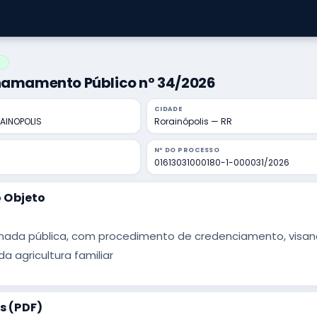
O
Chamamento Público nº 34/2026
CIDADE
AINOPOLIS
Rorainópolis — RR
Nº DO PROCESSO
01613031000180-1-000031/2026
 Objeto
da pública, com procedimento de credenciamento, visando
a agricultura familiar
 (PDF)