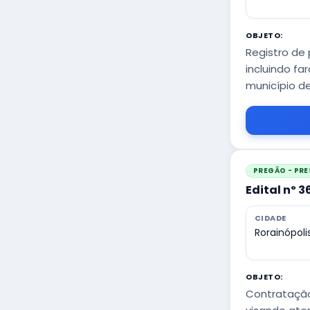
OBJETO:
Registro de
incluindo f
município de
PREGÃO - PRE
Edital nº 
CIDADE
Rorainópoli
OBJETO:
Contratação