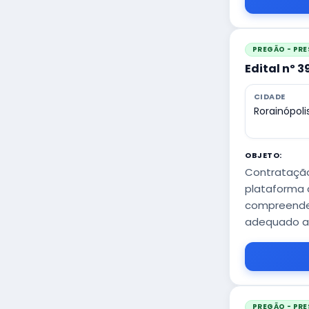
PREGÃO - PRE
Edital nº 
CIDADE
Rorainópoli
OBJETO:
Contratação
plataforma c
compreenden
adequado ac
PREGÃO - PRE