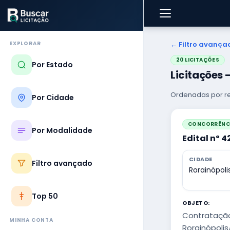
EXPLORAR
← Filtro avança
20 LICITAÇÕES
Por Estado
Licitações
Ordenadas por re
Por Cidade
CONCORRÊNCI
Por Modalidade
Edital nº 
CIDADE
Filtro avançado
Rorainópoli
Top 50
OBJETO:
Contratação
MINHA CONTA
Rorainópolis