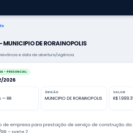
do
 — MUNICIPIO DE RORAINOPOLIS
levância e data de abertura/vigência.
A - PRESENCIAL
42/2026
ÓRGÃO
VALOR
s — RR
MUNICIPIO DE RORAINOPOLIS
R$ 1.999.3
 de empresa para prestação de serviço de construção da p
/RR – parte 2