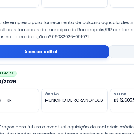
 de empresa para fornecimento de calcário agrícola des
icultores familiares do município de Rorainópolis/RR confor
as no plano de ação nº 09032026-091021
Acessar edital
SENCIAL
40/2026
ÓRGÃO
VALOR
s — RR
MUNICIPIO DE RORAINOPOLIS
R$ 12.685
Preços para futura e eventual aquisição de materiais médico
e, destinados a atender, de forma contínua e ininterrupta