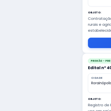
OBJETO:
Contratação
rurais e agr
estabelecid
PREGÃO - PRE
Edital nº 
CIDADE
Rorainópoli
OBJETO:
Registro de 
uso em saúd