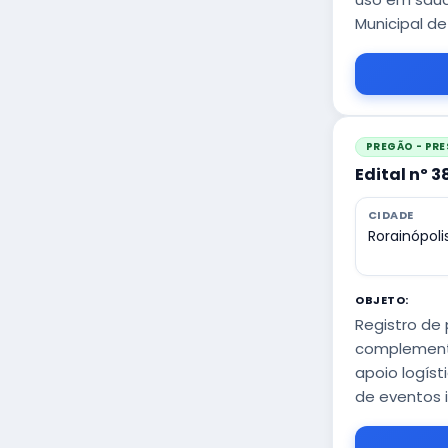
Municipal de
PREGÃO - PRE
Edital nº 
CIDADE
Rorainópoli
OBJETO:
Registro de
complementa
apoio logís
de eventos i