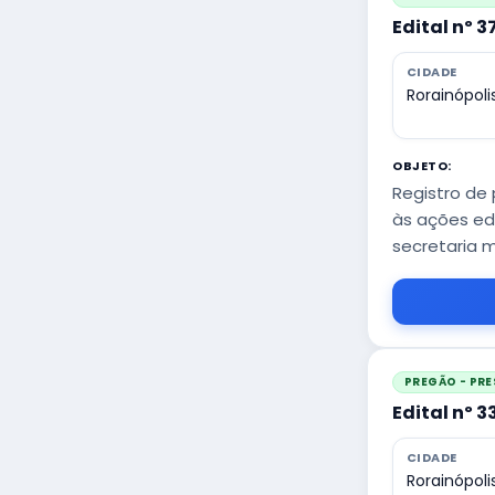
Edital nº 
CIDADE
Rorainópoli
OBJETO:
Registro de 
às ações ed
secretaria m
PREGÃO - PRE
Edital nº 
CIDADE
Rorainópoli