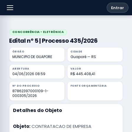
Entrar
CONCORRÊNCIA - ELETRÔNICA
Edital nº 5 | Processo 435/2026
ÓRGÃO
CIDADE
MUNICIPIO DE GUAPORE
Guaporé — RS
ABERTURA
VALOR
04/06/2026 08:59
R$ 445.408,41
Nº DO PROCESSO
FONTE ORÇAMENTÁRIA
87862397000109-1-
000305/2026
Detalhes do Objeto
Objeto:
CONTRATACAO DE EMPRESA