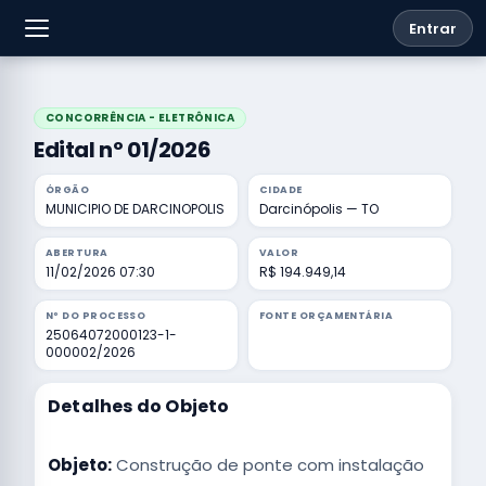
Entrar
CONCORRÊNCIA - ELETRÔNICA
Edital nº 01/2026
ÓRGÃO
CIDADE
MUNICIPIO DE DARCINOPOLIS
Darcinópolis — TO
ABERTURA
VALOR
11/02/2026 07:30
R$ 194.949,14
Nº DO PROCESSO
FONTE ORÇAMENTÁRIA
25064072000123-1-
000002/2026
Detalhes do Objeto
Objeto:
Construção de ponte com instalação