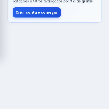
licitações e filtros avançados por
7 dias grátis
.
Criar conta e começar
© Copyright
Buscar licitação
2026 — RAIPEER TECNOLOGIA EM
SERVIÇOS FINANCEIROS LTDA
CNPJ: 60.830.755/0001-45